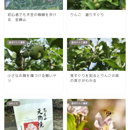
初心者でも天空の稜線を歩け
りんご 選りすぐり
る 金峰山
週末りんご農家
週末りんご農家
小さなお顔を傷つける憎いヤ
実すぐりを知るとりんごの味
ツ
の深さがわかる
山のこと
週末りんご農家