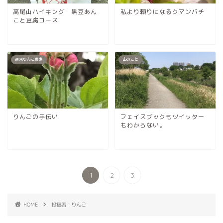
高尾山ハイキング 黒豆あん
私より頼りになるクマンバチ
こと豆腐コース
週末りんご農家
山のこと
りんごの手伝い
フェイスブックもツイッター
もわからない。
1
2
3
HOME
投稿者：りんご